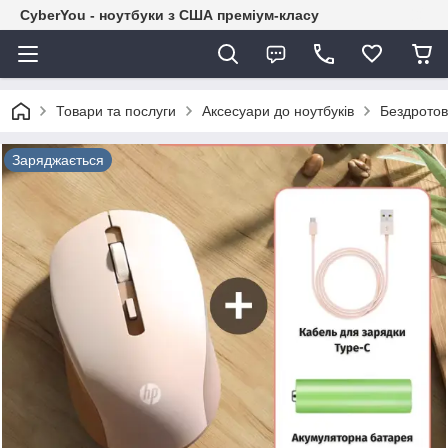
CyberYou - ноутбуки з США преміум-класу
Товари та послуги
Аксесуари до ноутбуків
Бездротов
Заряджається