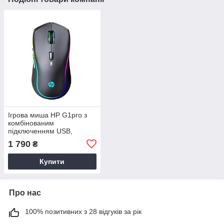
Ігрова миша HP G1pro з
комбінованим
підключенням USB,
USB2.4GHZ, RGB
1 790
₴
підсвічуванням, 10000DPI,
матовий чорний
Купити
Про нас
100% позитивних з 28 відгуків за рік