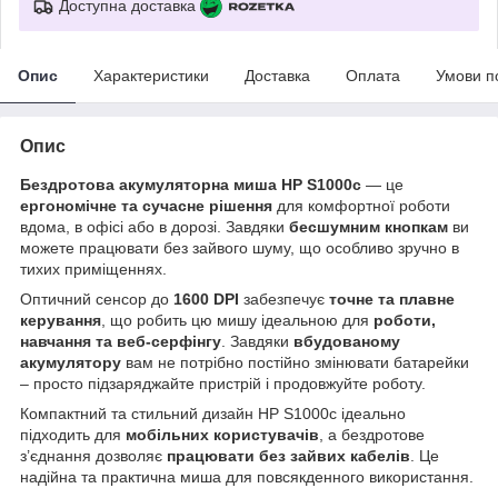
Доступна доставка
Опис
Характеристики
Доставка
Оплата
Умови п
Опис
Бездротова акумуляторна миша HP S1000c
— це
ергономічне та сучасне рішення
для комфортної роботи
вдома, в офісі або в дорозі. Завдяки
бесшумним кнопкам
ви
можете працювати без зайвого шуму, що особливо зручно в
тихих приміщеннях.
Оптичний сенсор до
1600 DPI
забезпечує
точне та плавне
керування
, що робить цю мишу ідеальною для
роботи,
навчання та веб-серфінгу
. Завдяки
вбудованому
акумулятору
вам не потрібно постійно змінювати батарейки
– просто підзаряджайте пристрій і продовжуйте роботу.
Компактний та стильний дизайн HP S1000c ідеально
підходить для
мобільних користувачів
, а бездротове
з’єднання дозволяє
працювати без зайвих кабелів
. Це
надійна та практична миша для повсякденного використання.