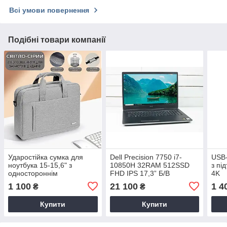
Всі умови повернення
Подібні товари компанії
Ударостійка сумка для
Dell Precision 7750 i7-
USB-
ноутбука 15-15,6" з
10850H 32RAM 512SSD
з пі
одностороннім
FHD IPS 17,3” Б/В
4K
потовщенням світло-сіра
1 100
21 100
1 4
₴
₴
Купити
Купити