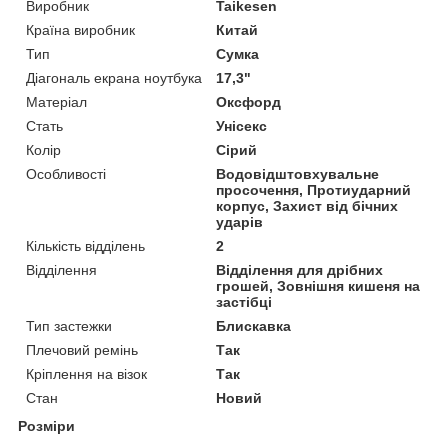
Виробник
Taikesen
Країна виробник
Китай
Тип
Сумка
Діагональ екрана ноутбука
17,3"
Матеріал
Оксфорд
Стать
Унісекс
Колір
Сірий
Особливості
Водовідштовхувальне
просочення, Протиударний
корпус, Захист від бічних
ударів
Кількість відділень
2
Відділення
Відділення для дрібних
грошей, Зовнішня кишеня на
застібці
Тип застежки
Блискавка
Плечовий ремінь
Так
Кріплення на візок
Так
Стан
Новий
Розміри