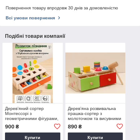
Повернення товару впродовж 30 днів за домовленістю
Всі умови повернення
Подібні товари компанії
Дерев’яний сортер
Дерев’яна розвивальна
Монтессорі з
іграшка-сортер з
геометричними фігурами,
молоточком та висувними
кольоровими монетами та
шухлядками
900
890
₴
₴
висувною шухлядою
Купити
Купити