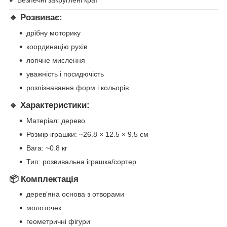
✔ Безпечні закруглені краї
🔹 Розвиває:
дрібну моторику
координацію рухів
логічне мислення
уважність і посидючість
розпізнавання форм і кольорів
🔹 Характеристики:
Матеріал: дерево
Розмір іграшки: ~26.8 × 12.5 × 9.5 см
Вага: ~0.8 кг
Тип: розвивальна іграшка/сортер
📦 Комплектація
дерев'яна основа з отворами
молоточек
геометричні фігури