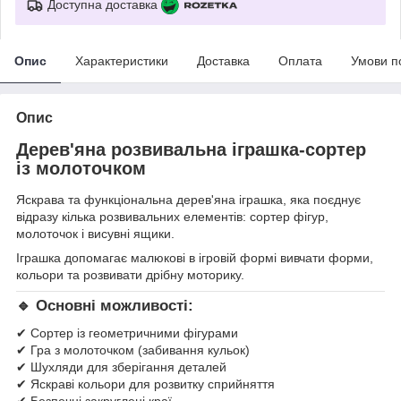
Доступна доставка
Опис
Характеристики
Доставка
Оплата
Умови п
Опис
Дерев'яна розвивальна іграшка-сортер
із молоточком
Яскрава та функціональна дерев'яна іграшка, яка поєднує
відразу кілька розвивальних елементів: сортер фігур,
молоточок і висувні ящики.
Іграшка допомагає малюкові в ігровій формі вивчати форми,
кольори та розвивати дрібну моторику.
🔹 Основні можливості:
✔ Сортер із геометричними фігурами
✔ Гра з молоточком (забивання кульок)
✔ Шухляди для зберігання деталей
✔ Яскраві кольори для розвитку сприйняття